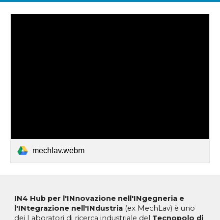
mechlav.webm
IN4 Hub
per l'INnovazione nell'INgegneria e
l'INtegrazione nell'INdustria
(ex MechLav) è uno
dei Laboratori di ricerca industriale del
Tecnopolo di