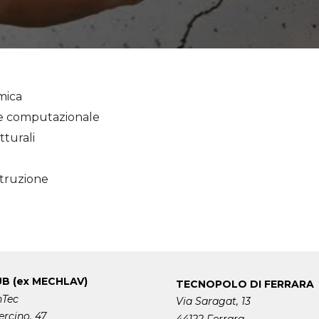
mica
ne computazionale
tturali
struzione
UB (ex MECHLAV)
TECNOPOLO DI FERRARA
nTec
Via Saragat, 13
ercino, 47
44122 Ferrara