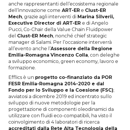
anche rappresentanti dell’ecosistema regionale
dell’innovazione come
ART-ER
e
Clust-ER
Mech
, grazie agli interventi di
Marina Silverii,
Executive Director di ART-ER
e di Angelo
Pucci, Co-Chair della Value Chain Fluidpower
del
Clust-ER Mech
, nonché chief strategic
manager di Salami. Per l’occasione interverrà
all’evento anche l’
Assessore della Regione
Emilia-Romagna
Vincenzo Colla
, con deleghe
a sviluppo economico, green economy, lavoro e
formazione.
Efflics è un
progetto co-finanziato da POR
FESR Emilia-Romagna 2014-2020 e dal
Fondo per lo Sviluppo e la Coesione (FSC)
;
avviatosi a dicembre 2019 ed incentrato sullo
sviluppo di nuove metodologie per la
progettazione di componenti oleodinamici da
utilizzare con fluidi eco-compatibili, ha visto il
coinvolgimento di 4 laboratori di ricerca
accreditati dalla Rete Alta Tecnologia della