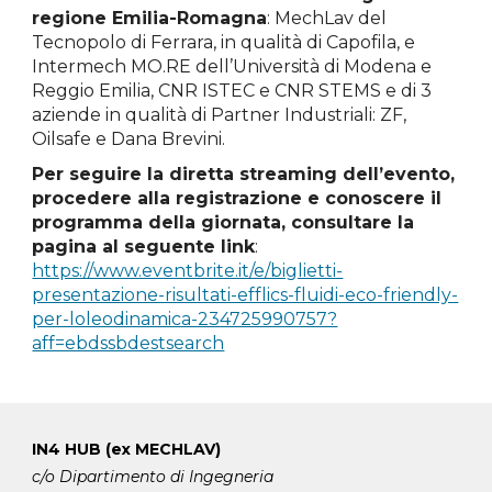
regione Emilia-Romagna
: MechLav del
Tecnopolo di Ferrara, in qualità di Capofila, e
Intermech MO.RE dell’Università di Modena e
Reggio Emilia, CNR ISTEC e CNR STEMS e di 3
aziende in qualità di Partner Industriali: ZF,
Oilsafe e Dana Brevini.
Per seguire la diretta streaming dell’evento,
procedere alla registrazione e conoscere il
programma della giornata, consultare la
pagina al seguente link
:
https://www.eventbrite.it/e/biglietti-
presentazione-risultati-efflics-fluidi-eco-friendly-
per-loleodinamica-234725990757?
aff=ebdssbdestsearch
IN4 HUB (ex MECHLAV)
c/o Dipartimento di Ingegneria