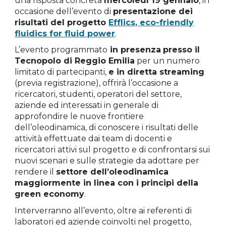
una risposta concreta
mercoledì 19 gennaio
, in
occasione dell’evento di
presentazione dei
risultati del progetto
Efflics, eco-friendly
fluidics for fluid power
.
L’evento programmato
in presenza
presso il
Tecnopolo di Reggio Emilia
per un numero
limitato di partecipanti,
e in diretta streaming
(previa registrazione), offrirà l’occasione a
ricercatori, studenti, operatori del settore,
aziende ed interessati in generale di
approfondire le nuove frontiere
dell’oleodinamica, di conoscere i risultati delle
attività effettuate dai team di docenti e
ricercatori attivi sul progetto e di confrontarsi sui
nuovi scenari e sulle strategie da adottare per
rendere il
settore dell’oleodinamica
maggiormente in linea con i principi della
green economy
.
Interverranno all’evento, oltre ai referenti di
laboratori ed aziende coinvolti nel progetto,